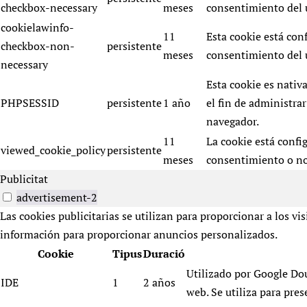
checkbox-necessary
meses
consentimiento del u
cookielawinfo-
11
Esta cookie está con
checkbox-non-
persistente
meses
consentimiento del u
necessary
Esta cookie es nativa
PHPSESSID
persistente
1 año
el fin de administrar
navegador.
11
La cookie está confi
viewed_cookie_policy
persistente
meses
consentimiento o no
Publicitat
advertisement-2
Las cookies publicitarias se utilizan para proporcionar a los v
información para proporcionar anuncios personalizados.
Cookie
Tipus
Duració
Utilizado por Google Dou
IDE
1
2 años
web. Se utiliza para pres