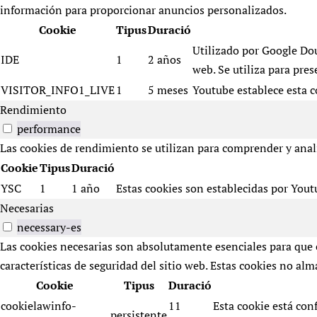
información para proporcionar anuncios personalizados.
Cookie
Tipus
Duració
Utilizado por Google Dou
IDE
1
2 años
web. Se utiliza para pres
VISITOR_INFO1_LIVE
1
5 meses
Youtube establece esta c
Rendimiento
performance
Las cookies de rendimiento se utilizan para comprender y analiz
Cookie
Tipus
Duració
YSC
1
1 año
Estas cookies son establecidas por Youtu
Necesarias
necessary-es
Las cookies necesarias son absolutamente esenciales para que e
características de seguridad del sitio web. Estas cookies no a
Cookie
Tipus
Duració
cookielawinfo-
11
Esta cookie está con
persistente