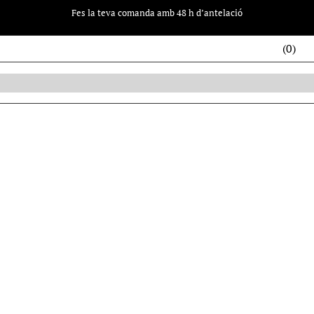
Fes la teva comanda amb 48 h d’antelació
(0)
s
Brioixeria
Catering
Celebracions
Xocolata
Pastes d