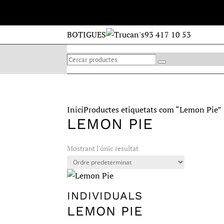
BOTIGUES
93 417 10 53
Cercar
Pastissos
Individual
Search
productes
Inici
Productes etiquetats com “Lemon Pie”
LEMON PIE
Mostrant l'únic resultat
INDIVIDUALS
LEMON PIE