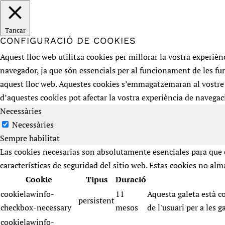
Tancar
CONFIGURACIÓ DE COOKIES
Aquest lloc web utilitza cookies per millorar la vostra experi
navegador, ja que són essencials per al funcionament de les fun
aquest lloc web. Aquestes cookies s’emmagatzemaran al vostre
d’aquestes cookies pot afectar la vostra experiència de navegac
Necessàries
Necessàries
Sempre habilitat
Las cookies necesarias son absolutamente esenciales para que e
características de seguridad del sitio web. Estas cookies no a
Cookie
Tipus
Duració
cookielawinfo-
11
Aquesta galeta està 
persistent
checkbox-necessary
mesos
de l'usuari per a les g
cookielawinfo-