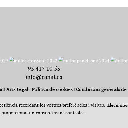
93 417 10 53
info@canal.es
at
|
Avís Legal
|
Política de cookies
|
Condicions generals d
eriència recordant les vostres preferències i visites.
Llegir més
er proporcionar un consentiment controlat.