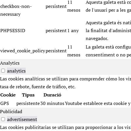
11
Aquesta galeta està 
checkbox-non-
persistent
mesos
de l'usuari per a les g
necessary
Aquesta galeta és nati
PHPSESSID
persistent
1 any
la finalitat d'adminis
navegador.
11
La galeta està config
viewed_cookie_policy
persistent
mesos
consentiment o no pe
Analytics
analytics
Las cookies analíticas se utilizan para comprender cómo los vi
tasa de rebote, fuente de tráfico, etc.
Cookie
Tipus
Duració
GPS
persistente
30 minutos
Youtube establece esta cookie y 
Publicidad
advertisement
Las cookies publicitarias se utilizan para proporcionar a los v