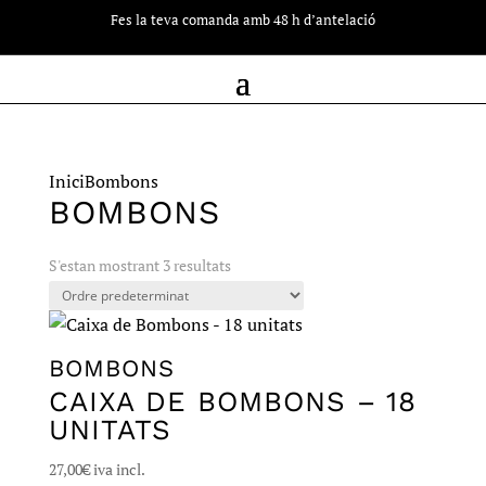
(0)
Fes la teva comanda amb 48 h d’antelació
Inici
Bombons
BOMBONS
S'estan mostrant 3 resultats
BOMBONS
CAIXA DE BOMBONS – 18
UNITATS
27,00
€
iva incl.